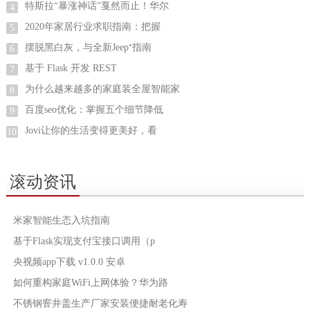
特斯拉“暴涨神话”戛然而止！华尔
4
2020年家居行业求职指南：把握
5
摆脱黑白灰，与全新Jeep⁺指南
6
基于 Flask 开发 REST
7
为什么越来越多的家庭装全屋智能家
8
百度seo优化：掌握五个细节降低
9
Jovi让你的生活变得更美好，看
10
滚动资讯
米家智能生态入坑指南
基于Flask实现支付宝接口调用（p
央视频app下载 v1.0.0 安卓
如何重构家庭WiFi上网体验？华为路
不锈钢窨井盖生产厂家安装便捷耐老化寿