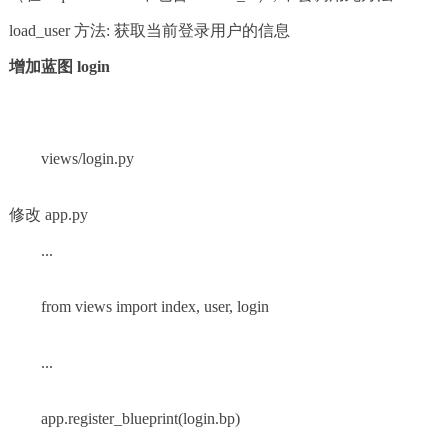
load_user 方法: 获取当前登录用户的信息
增加蓝图 login
views/login.py
修改 app.py
...
from views import index, user, login
...
app.register_blueprint(login.bp)