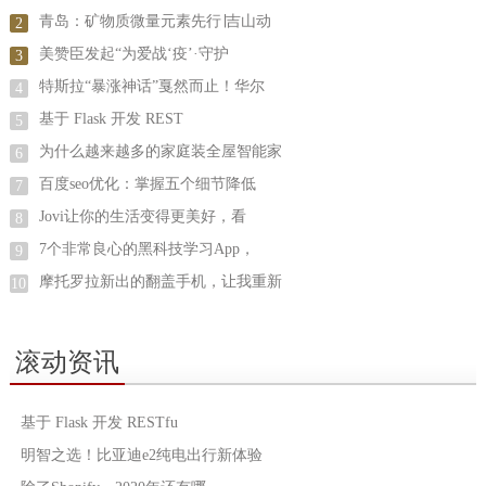
青岛：矿物质微量元素先行∣吉山动
2
美赞臣发起“为爱战‘疫’·守护
3
特斯拉“暴涨神话”戛然而止！华尔
4
基于 Flask 开发 REST
5
为什么越来越多的家庭装全屋智能家
6
百度seo优化：掌握五个细节降低
7
Jovi让你的生活变得更美好，看
8
7个非常良心的黑科技学习App，
9
摩托罗拉新出的翻盖手机，让我重新
10
滚动资讯
基于 Flask 开发 RESTfu
明智之选！比亚迪e2纯电出行新体验