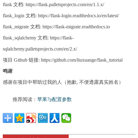
flask 文档: https://flask.palletsprojects.com/en/1.1.x/
flask_login 文档: https://flask-login.readthedocs.io/en/latest/
flask_migrate 文档: https://flask-migrate.readthedocs.io
flask_sqlalchemy 文档: https://flask-
sqlalchemy.palletsprojects.com/en/2.x/
项目 Github 链接: https://github.com/liuxuange/flask_tutorial
鸣谢
感谢在项目中帮助过我的人（抱歉, 不便透露真实姓名）
推荐阅读：
苹果7p配置参数