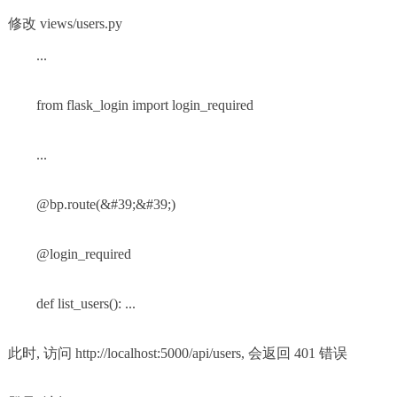
修改 views/users.py
...
from flask_login import login_required
...
@bp.route(&#39;&#39;)
@login_required
def list_users(): ...
此时, 访问 http://localhost:5000/api/users, 会返回 401 错误