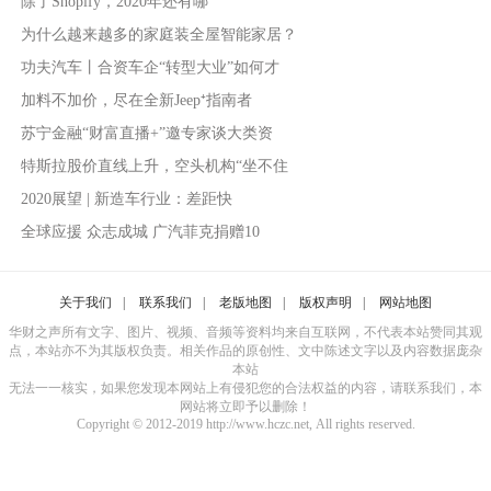
除了Shopify，2020年还有哪
为什么越来越多的家庭装全屋智能家居？
功夫汽车丨合资车企“转型大业”如何才
加料不加价，尽在全新Jeep⁺指南者
苏宁金融“财富直播+”邀专家谈大类资
特斯拉股价直线上升，空头机构“坐不住
2020展望 | 新造车行业：差距快
全球应援 众志成城 广汽菲克捐赠10
关于我们
|
联系我们
|
老版地图
|
版权声明
|
网站地图
华财之声所有文字、图片、视频、音频等资料均来自互联网，不代表本站赞同其观
点，本站亦不为其版权负责。相关作品的原创性、文中陈述文字以及内容数据庞杂
本站
无法一一核实，如果您发现本网站上有侵犯您的合法权益的内容，请联系我们，本
网站将立即予以删除！
Copyright © 2012-2019 http://www.hczc.net, All rights reserved.