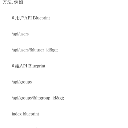
方法, 例如
# 用户API Blueprint
/api/users
/api/users/&lt;user_id&gt;
# 组API Blueprint
/api/groups
/api/groups/&lt;group_id&gt;
index blueprint