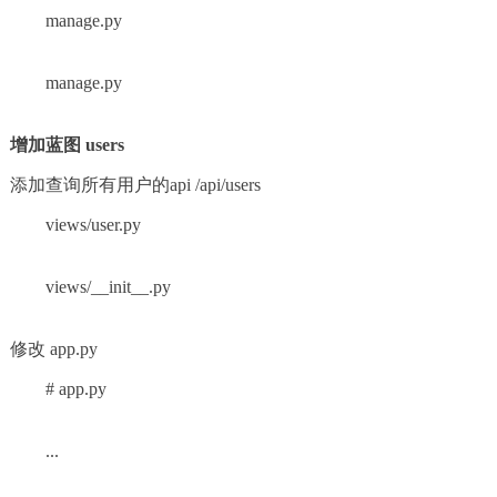
manage.py
manage.py
增加蓝图 users
添加查询所有用户的api /api/users
views/user.py
views/__init__.py
修改 app.py
# app.py
...