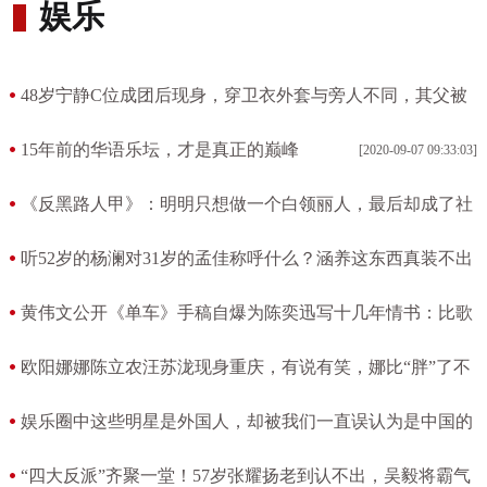
娱乐
48岁宁静C位成团后现身，穿卫衣外套与旁人不同，其父被
赞年轻
15年前的华语乐坛，才是真正的巅峰
[2020-09-07 09:33:03]
[2020-09-07 09:34:03]
《反黑路人甲》：明明只想做一个白领丽人，最后却成了社
团大姐大
听52岁的杨澜对31岁的孟佳称呼什么？涵养这东西真装不出
[2020-09-07 09:32:14]
来
黄伟文公开《单车》手稿自爆为陈奕迅写十几年情书：比歌
[2020-09-07 09:30:30]
词还要长
欧阳娜娜陈立农汪苏泷现身重庆，有说有笑，娜比“胖”了不
[2020-09-07 09:29:37]
少
娱乐圈中这些明星是外国人，却被我们一直误认为是中国的
[2020-09-07 09:25:00]
[2020-09-07 09:24:23]
“四大反派”齐聚一堂！57岁张耀扬老到认不出，吴毅将霸气