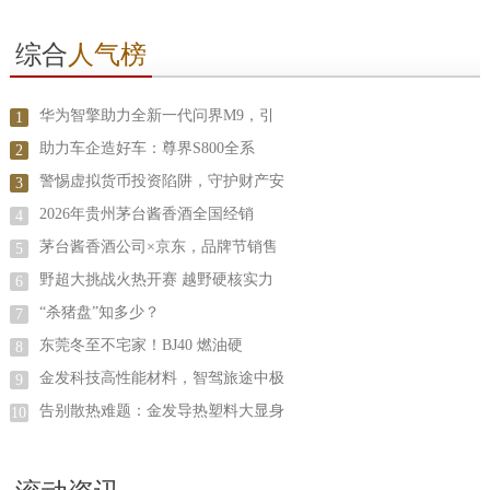
综合
人气榜
华为智擎助力全新一代问界M9，引
1
助力车企造好车：尊界S800全系
2
警惕虚拟货币投资陷阱，守护财产安
3
2026年贵州茅台酱香酒全国经销
4
茅台酱香酒公司×京东，品牌节销售
5
野超大挑战火热开赛 越野硬核实力
6
“杀猪盘”知多少？
7
东莞冬至不宅家！BJ40 燃油硬
8
金发科技高性能材料，智驾旅途中极
9
告别散热难题：金发导热塑料大显身
10