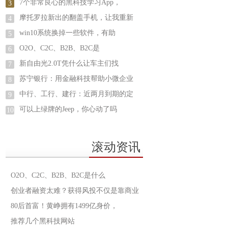
7个非常良心的黑科技学习App，
3
摩托罗拉新出的翻盖手机，让我重新
4
win10系统换掉一些软件，有助
5
O2O、C2C、B2B、B2C是
6
新自由光2.0T凭什么让车主们找
7
苏宁银行：用金融科技帮助小微企业
8
中行、工行、建行：近两月到期的定
9
可以上绿牌的Jeep，你心动了吗
10
滚动资讯
O2O、C2C、B2B、B2C是什么
创业者融资太难？获得风投不仅是靠商业
80后首富！黄峥拥有1499亿身价，
推荐几个黑科技网站