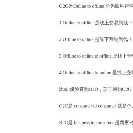
O2O是Online to offline 分为四种
1.Online to offline 是线上交易
2.Offline to online 是线下营销到
3.Offline to online to off
4.Online to offline to o
比如:保险直购O2O，苏宁易购O2O
C2C是 consumer to consu
B2C是 business to cons