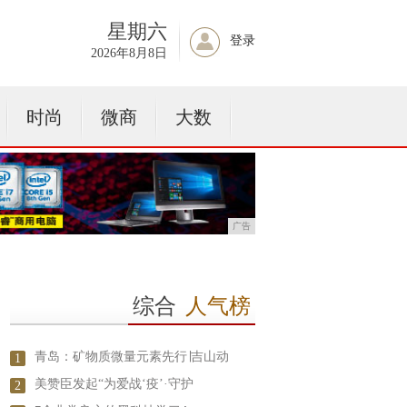
星期六
登录
2026年8月8日
时尚
微商
大数
广告
综合
人气榜
青岛：矿物质微量元素先行∣吉山动
1
美赞臣发起“为爱战‘疫’·守护
2