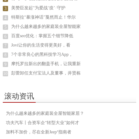
美赞臣发起“为爱战‘疫’·守护
3
特斯拉“暴涨神话”戛然而止！华尔
4
为什么越来越多的家庭装全屋智能家
5
百度seo优化：掌握五个细节降低
6
Jovi让你的生活变得更美好，看
7
7个非常良心的黑科技学习App，
8
摩托罗拉新出的翻盖手机，让我重新
9
彭蕾卸任支付宝法人及董事，井贤栋
10
滚动资讯
为什么越来越多的家庭装全屋智能家居？
功夫汽车丨合资车企“转型大业”如何才
加料不加价，尽在全新Jeep⁺指南者