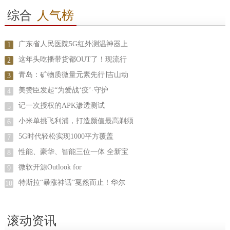
综合
人气榜
广东省人民医院5G红外测温神器上
1
这年头吃播带货都OUT了！现流行
2
青岛：矿物质微量元素先行∣吉山动
3
美赞臣发起“为爱战‘疫’·守护
4
记一次授权的APK渗透测试
5
小米单挑飞利浦，打造颜值最高剃须
6
5G时代轻松实现1000平方覆盖
7
性能、豪华、智能三位一体 全新宝
8
微软开源Outlook for
9
特斯拉“暴涨神话”戛然而止！华尔
10
滚动资讯