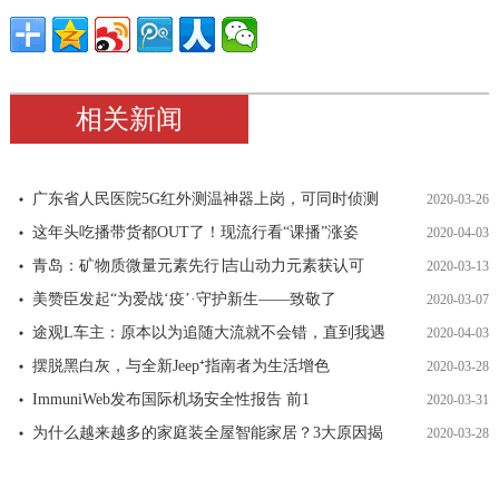
相关新闻
广东省人民医院5G红外测温神器上岗，可同时侦测
2020-03-26
这年头吃播带货都OUT了！现流行看“课播”涨姿
2020-04-03
青岛：矿物质微量元素先行∣吉山动力元素获认可
2020-03-13
美赞臣发起“为爱战‘疫’·守护新生——致敬了
2020-03-07
途观L车主：原本以为追随大流就不会错，直到我遇
2020-04-03
摆脱黑白灰，与全新Jeep⁺指南者为生活增色
2020-03-28
ImmuniWeb发布国际机场安全性报告 前1
2020-03-31
为什么越来越多的家庭装全屋智能家居？3大原因揭
2020-03-28