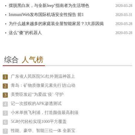
摆脱黑白灰，与全新Jeep⁺指南者为生活增色
2020-03-28
ImmuniWeb发布国际机场安全性报告 前1
2020-03-31
为什么越来越多的家庭装全屋智能家居？3大原因揭
2020-03-28
这么“傻”的机器人
2020-03-28
综合
人气榜
广东省人民医院5G红外测温神器上
1
青岛：矿物质微量元素先行∣吉山动
2
美赞臣发起“为爱战‘疫’·守护
3
记一次授权的APK渗透测试
4
小米单挑飞利浦，打造颜值最高剃须
5
5G时代轻松实现1000平方覆盖
6
性能、豪华、智能三位一体 全新宝
7