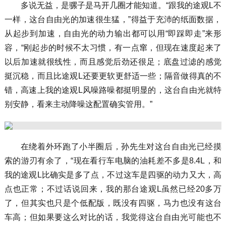
多说无益，是骡子是马开几圈才能知道。“跟我的途观L不
一样，这台自由光的加速很生猛，”得益于充沛的纸面数据，
从起步到加速，自由光的动力输出都可以用“即踩即走”来形
容，“刚起步的时候不太习惯，有一点窜，但现在速度起来了
以后加速就很线性，而且感觉后劲还很足；底盘过滤的感觉
挺沉稳，而且比途观L还要更软更舒适一些；隔音做得真的不
错，高速上我的途观L风噪路噪都挺明显的，这台自由光就特
别安静，看来主动降噪这配置确实管用。”
在绕着外环跑了小半圈后，孙先生对这台自由光已经摸
索的游刃有余了，“现在看行车电脑的油耗差不多是8.4L，和
我的途观L比确实是多了点，不过这车是四驱的动力又大，高
点也正常；不过话说回来，我的那台途观L虽然已经20多万
了，但其实也只是个低配版，既没有四驱，马力也没有这台
车高；但如果要这么对比的话，我觉得这台自由光可能也不