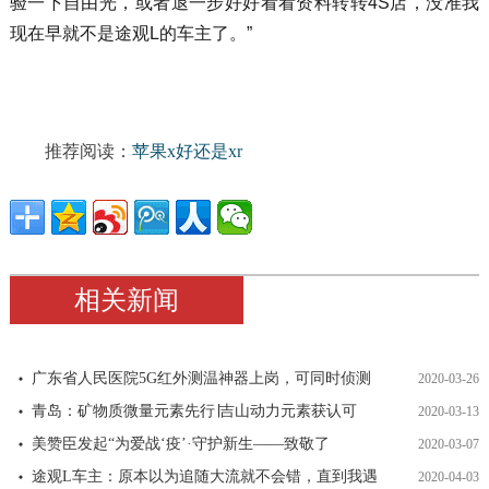
验一下自由光，或者退一步好好看看资料转转4S店，没准我
现在早就不是途观L的车主了。”
推荐阅读：
苹果x好还是xr
相关新闻
广东省人民医院5G红外测温神器上岗，可同时侦测
2020-03-26
青岛：矿物质微量元素先行∣吉山动力元素获认可
2020-03-13
美赞臣发起“为爱战‘疫’·守护新生——致敬了
2020-03-07
途观L车主：原本以为追随大流就不会错，直到我遇
2020-04-03