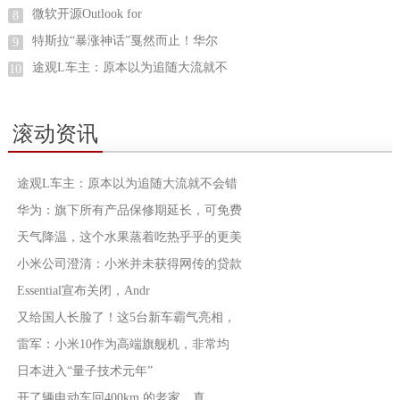
微软开源Outlook for
8
特斯拉“暴涨神话”戛然而止！华尔
9
途观L车主：原本以为追随大流就不
10
滚动资讯
途观L车主：原本以为追随大流就不会错
华为：旗下所有产品保修期延长，可免费
天气降温，这个水果蒸着吃热乎乎的更美
小米公司澄清：小米并未获得网传的贷款
Essential宣布关闭，Andr
又给国人长脸了！这5台新车霸气亮相，
雷军：小米10作为高端旗舰机，非常均
日本进入“量子技术元年”
开了辆电动车回400km 的老家，真