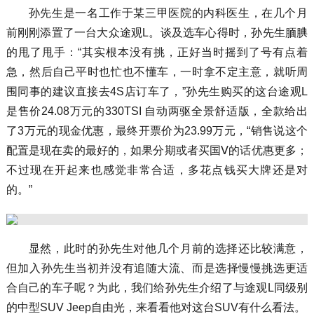
孙先生是一名工作于某三甲医院的内科医生，在几个月
前刚刚添置了一台大众途观L。谈及选车心得时，孙先生腼腆
的甩了甩手：“其实根本没有挑，正好当时摇到了号有点着
急，然后自己平时也忙也不懂车，一时拿不定主意，就听周
围同事的建议直接去4S店订车了，”孙先生购买的这台途观L
是售价24.08万元的330TSI 自动两驱全景舒适版，全款给出
了3万元的现金优惠，最终开票价为23.99万元，“销售说这个
配置是现在卖的最好的，如果分期或者买国Ⅴ的话优惠更多；
不过现在开起来也感觉非常合适，多花点钱买大牌还是对
的。”
显然，此时的孙先生对他几个月前的选择还比较满意，
但加入孙先生当初并没有追随大流、而是选择慢慢挑选更适
合自己的车子呢？为此，我们给孙先生介绍了与途观L同级别
的中型SUV Jeep自由光，来看看他对这台SUV有什么看法。