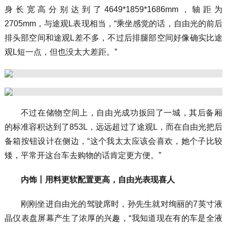
身长宽高分别达到了4649*1859*1686mm，轴距为
2705mm，与途观L表现相当，“乘坐感觉的话，自由光的前后
排头部空间和途观L差不多，不过后排腿部空间好像确实比途
观L短一点，但也没太大差距。”
不过在储物空间上，自由光成功扳回了一城，其后备厢
的标准容积达到了853L，远远超过了途观L，而在自由光把后
备箱按钮设计在侧边，“这个我太太应该会喜欢，她个子比较
矮，平常开这台车去购物的话肯定更方便。”
内饰丨用料更软配置更高，自由光表现喜人
刚刚坐进自由光的驾驶席时，孙先生就对绚丽的7英寸液
晶仪表盘屏幕产生了浓厚的兴趣，“我知道现在有的车是全液