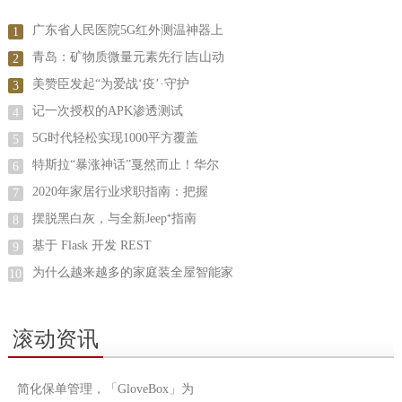
广东省人民医院5G红外测温神器上
1
青岛：矿物质微量元素先行∣吉山动
2
美赞臣发起“为爱战‘疫’·守护
3
记一次授权的APK渗透测试
4
5G时代轻松实现1000平方覆盖
5
特斯拉“暴涨神话”戛然而止！华尔
6
2020年家居行业求职指南：把握
7
摆脱黑白灰，与全新Jeep⁺指南
8
基于 Flask 开发 REST
9
为什么越来越多的家庭装全屋智能家
10
滚动资讯
简化保单管理，「GloveBox」为