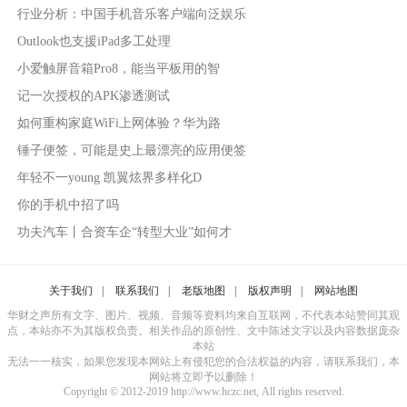
行业分析：中国手机音乐客户端向泛娱乐
Outlook也支援iPad多工处理
小爱触屏音箱Pro8，能当平板用的智
记一次授权的APK渗透测试
如何重构家庭WiFi上网体验？华为路
锤子便签，可能是史上最漂亮的应用便签
年轻不一young 凯翼炫界多样化D
你的手机中招了吗
功夫汽车丨合资车企“转型大业”如何才
关于我们
|
联系我们
|
老版地图
|
版权声明
|
网站地图
华财之声所有文字、图片、视频、音频等资料均来自互联网，不代表本站赞同其观
点，本站亦不为其版权负责。相关作品的原创性、文中陈述文字以及内容数据庞杂
本站
无法一一核实，如果您发现本网站上有侵犯您的合法权益的内容，请联系我们，本
网站将立即予以删除！
Copyright © 2012-2019 http://www.hczc.net, All rights reserved.