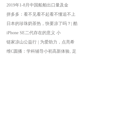
2019年1-8月中国船舶出口量及金
拼多多：看不见看不起看不懂追不上
日本的珍珠奶茶热，快要凉了吗？| 酷
iPhone SE二代存在的意义 小
链家凉山公益行 | 为爱助力，点亮希
维C圆播：学科辅导小初高新体验, 足