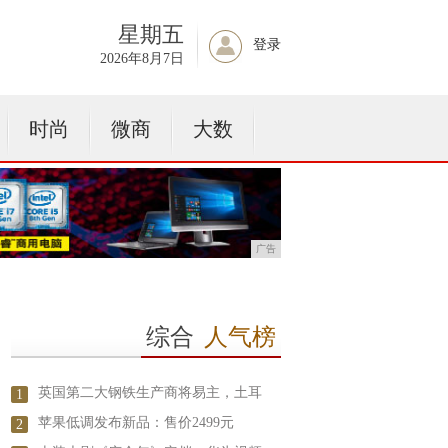
星期五
登录
2026年8月7日
时尚
微商
大数
广告
综合
人气榜
英国第二大钢铁生产商将易主，土耳
1
苹果低调发布新品：售价2499元
2