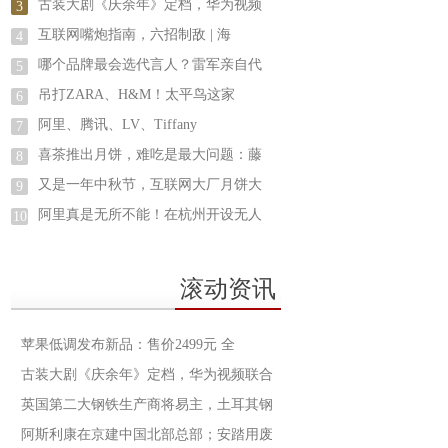
古装大剧《庆余年》定档，华为视频
3
互联网嘴炮指南，六招制敌 | 海
4
哪个品牌最会选代言人？雷军亲自代
5
吊打ZARA、H&M！太平鸟这家
6
阿里、腾讯、LV、Tiffany
7
喜茶推出月饼，难吃是最大问题：藤
8
又是一年中秋节，互联网大厂月饼大
9
阿里真是无所不能！在杭州开设无人
10
滚动资讯
苹果低调发布新品：售价2499元 全
古装大剧《庆余年》定档，华为视频联合
英国第二大钢铁生产商将易主，土耳其钢
阿斯利康在京建中国北部总部；安踏用废