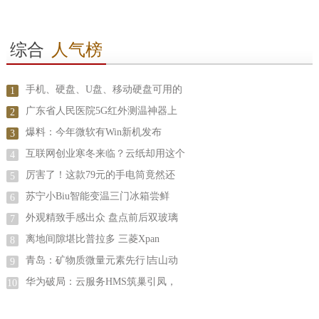
综合
人气榜
手机、硬盘、U盘、移动硬盘可用的
1
广东省人民医院5G红外测温神器上
2
爆料：今年微软有Win新机发布
3
互联网创业寒冬来临？云纸却用这个
4
厉害了！这款79元的手电筒竟然还
5
苏宁小Biu智能变温三门冰箱尝鲜
6
外观精致手感出众 盘点前后双玻璃
7
离地间隙堪比普拉多 三菱Xpan
8
青岛：矿物质微量元素先行∣吉山动
9
华为破局：云服务HMS筑巢引凤，
10