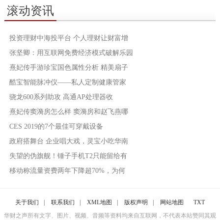
滚动资讯
投资理财中海投平台 个人理财让财富增
张坚卿：用互联网免费经济模式破解乐园
熹妃传手游珍宝国色属性分析 精美扇子
酷宝智能脉冲仪——私人定制健康管家
骁龙600系列助攻 高通AP处理器收
熹妃传窦漪房怎么样 窦漪房和赵飞燕哪
CES 2019的7个最佳可穿戴设备
政府搭舞台 企业唱大戏，灵宝小吃华南
失望的伪旗舰！锤子手机T2只能留给有
移动称流量资费两年下降超70%，为何
关于我们
|
联系我们
|
XML地图
|
版权声明
|
网站地图
TXT
华财之声所有文字、图片、视频、音频等资料均来自互联网，不代表本站赞同其观