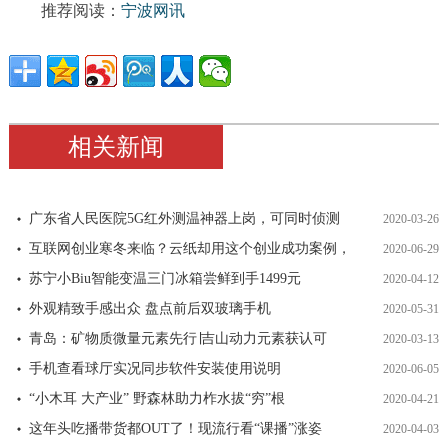
推荐阅读：
宁波网讯
相关新闻
广东省人民医院5G红外测温神器上岗，可同时侦测
2020-03-26
互联网创业寒冬来临？云纸却用这个创业成功案例，
2020-06-29
苏宁小Biu智能变温三门冰箱尝鲜到手1499元
2020-04-12
外观精致手感出众 盘点前后双玻璃手机
2020-05-31
青岛：矿物质微量元素先行∣吉山动力元素获认可
2020-03-13
手机查看球厅实况同步软件安装使用说明
2020-06-05
“小木耳 大产业” 野森林助力柞水拔“穷”根
2020-04-21
这年头吃播带货都OUT了！现流行看“课播”涨姿
2020-04-03