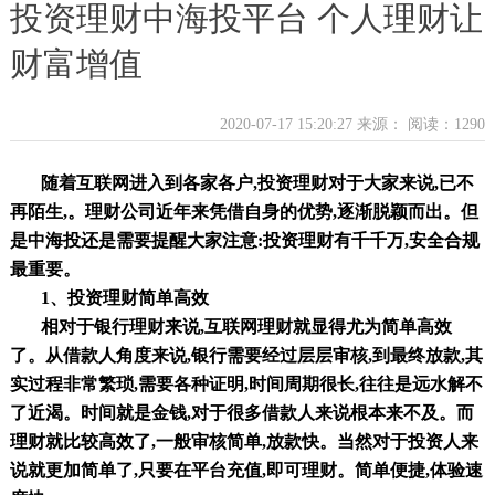
投资理财中海投平台 个人理财让
财富增值
2020-07-17 15:20:27 来源：
阅读：1290
随着互联网进入到各家各户
,
投资
理财对于大家来说
,已不
再陌生,
。理财公司
近年来凭借自身的优势
,逐渐脱颖而出。但
是
中海投
还是需要提醒大家注意
:投资理财有千千万,安全合规
最重要。
1、投资理财简单高效
相对于银行理财来说
,
互联网理财
就显得尤为简单高效
了。从借款人角度来说
,银行需要经过层层审核,到最终放款,其
实过程非常繁琐,需要各种证明,时间周期很长,往往是远水解不
了近渴。时间就是金钱,对于很多借款人来说根本来不及。而
理财就比较高效了,一般审核简单,放款快。当然对于投资人来
说就更加简单了,只要在平台充值,即可理财。简单便捷,体验速