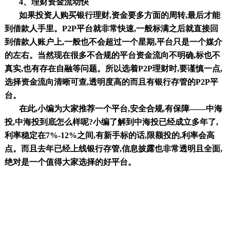
4、理财资金流动快
如果投资人购买银行理财
,资金要多方面的周转,最后才能
到借款人手里。P2P平台就非常快速,一般标满之后就直接回
到借款人账户上,一般也不会超过一个星期,平台只是一个媒介
的左右。当然现在很多不合规的平台资金流向不明确,标也不
真实,也有存在自融等问题。所以选着P2P理财时,要谨慎一点,
选择资金流向清晰可查,透明度高的而且有银行存管的P2P平
台。
在此
,小编为大家推荐一个平台,安全合规,有保障——
中海
投
,
中海投
到底怎么样呢
?小编了解到
中海投
已经成立
多
年了
,
利率稳定在7%-12%之间,有新手标的话,限额投的,利率会高
点。而且去年已经上线银行存管,信息披露也非常透明且全面,
绝对是一个值得大家选择的好平台。