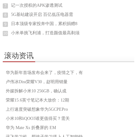
记一次授权的APK渗透测试
7
5G基站建设开启 百亿低压电器需
8
日本顶级专家投奔中国，累积捐赠8
9
小米单挑飞利浦，打造颜值最高剃须
10
滚动资讯
华为新年首场发布会来了，疫情之下，有
卢伟冰Diss荣耀V30，赵明用销量
外媒拆解小米10 256GB，确认成
荣耀15.6英寸笔记本大放价：12期
上行速度突破想象华为5GCPEPro
小米10和iQOO3谁更值得买？需关
华为 Mate Xs 折叠屏的 EM
讯飞学习机，帮孩子学习搭上人工智能快