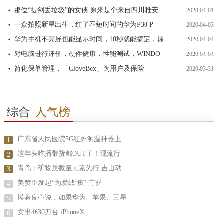
那位“提剑丢垃圾”的女侠 原来是个来自四川雅安
2020-04-01
一众拍照新星出生，红了不短时间的华为P30 P
2020-04-03
华为手机不亮屏也能显示时间，10秒就能搞定，原
2020-04-04
对电脑进行评价，硬件健康，性能测试，WINDO
2020-04-04
简化保单管理，「GloveBox」为用户及保险
2020-03-31
综合
人气榜
广东省人民医院5G红外测温神器上
1
这年头吃播带货都OUT了！现流行
2
青岛：矿物质微量元素先行∣吉山动
3
美赞臣发起“为爱战‘疫’·守护
4
摸着良心说，如果华为、苹果、三星
5
卖出4630万台 iPhoneX
6