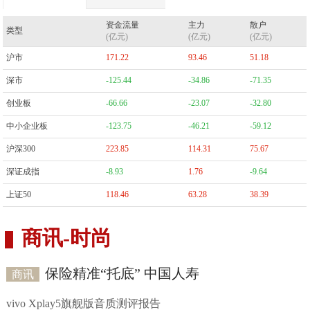
资金流量
主力
散户
类型
(亿元)
(亿元)
(亿元)
沪市
171.22
93.46
51.18
深市
-125.44
-34.86
-71.35
创业板
-66.66
-23.07
-32.80
中小企业板
-123.75
-46.21
-59.12
沪深300
223.85
114.31
75.67
深证成指
-8.93
1.76
-9.64
上证50
118.46
63.28
38.39
商讯
-
时尚
保险精准“托底” 中国人寿
商讯
vivo Xplay5旗舰版音质测评报告