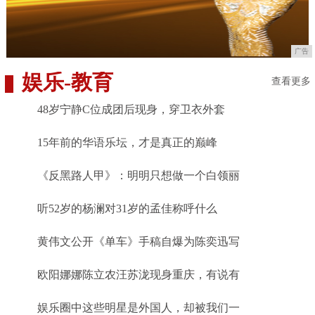
广告
娱乐
-
教育
查看更多
48岁宁静C位成团后现身，穿卫衣外套
15年前的华语乐坛，才是真正的巅峰
《反黑路人甲》：明明只想做一个白领丽
听52岁的杨澜对31岁的孟佳称呼什么
黄伟文公开《单车》手稿自爆为陈奕迅写
欧阳娜娜陈立农汪苏泷现身重庆，有说有
娱乐圈中这些明星是外国人，却被我们一