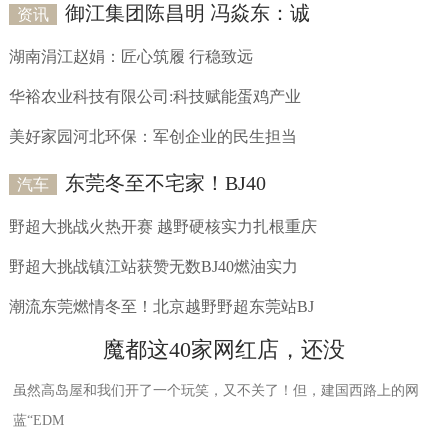
御江集团陈昌明 冯焱东：诚
资讯
湖南涓江赵娟：匠心筑履 行稳致远
华裕农业科技有限公司:科技赋能蛋鸡产业
美好家园河北环保：军创企业的民生担当
东莞冬至不宅家！BJ40
汽车
野超大挑战火热开赛 越野硬核实力扎根重庆
野超大挑战镇江站获赞无数BJ40燃油实力
潮流东莞燃情冬至！北京越野野超东莞站BJ
魔都这40家网红店，还没
虽然高岛屋和我们开了一个玩笑，又不关了！但，建国西路上的网
蓝“EDM