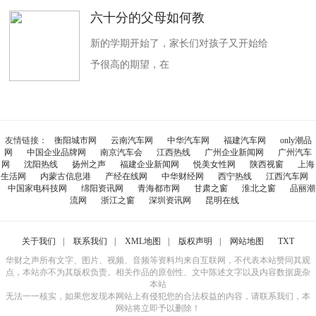
六十分的父母如何教
新的学期开始了，家长们对孩子又开始给
予很高的期望，在
友情链接：
衡阳城市网
云南汽车网
中华汽车网
福建汽车网
only潮品
网
中国企业品牌网
南京汽车会
江西热线
广州企业新闻网
广州汽车
网
沈阳热线
扬州之声
福建企业新闻网
悦美女性网
陕西视窗
上海
生活网
内蒙古信息港
产经在线网
中华财经网
西宁热线
江西汽车网
中国家电科技网
绵阳资讯网
青海都市网
甘肃之窗
淮北之窗
品丽潮
流网
浙江之窗
深圳资讯网
昆明在线
关于我们
|
联系我们
|
XML地图
|
版权声明
|
网站地图
TXT
华财之声所有文字、图片、视频、音频等资料均来自互联网，不代表本站赞同其观
点，本站亦不为其版权负责。相关作品的原创性、文中陈述文字以及内容数据庞杂
本站
无法一一核实，如果您发现本网站上有侵犯您的合法权益的内容，请联系我们，本
网站将立即予以删除！