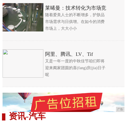
莱晞曼：技术转化为市场竞
随着爱美人士的不断增多，护肤品
市场需求与日俱增。在如今的消费
市场上，大大小小
阿里、腾讯、LV、Tif
又是一年一度的中秋佳节咱们即将
迎来阖家团圆的喜(fang)庆(jia)日子
呢
广告
资讯
-
汽车