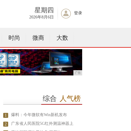
星期四
登录
2026年8月6日
时尚
微商
大数
广告
综合
人气榜
爆料：今年微软有Win新机发布
1
广东省人民医院5G红外测温神器上
2