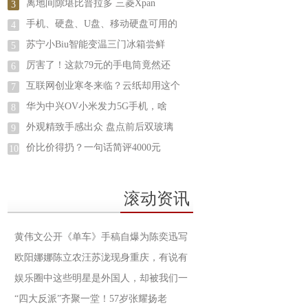
离地间隙堪比普拉多 三菱Xpan
3
手机、硬盘、U盘、移动硬盘可用的
4
苏宁小Biu智能变温三门冰箱尝鲜
5
厉害了！这款79元的手电筒竟然还
6
互联网创业寒冬来临？云纸却用这个
7
华为中兴OV小米发力5G手机，啥
8
外观精致手感出众 盘点前后双玻璃
9
价比价得扔？一句话简评4000元
10
滚动资讯
黄伟文公开《单车》手稿自爆为陈奕迅写
欧阳娜娜陈立农汪苏泷现身重庆，有说有
娱乐圈中这些明星是外国人，却被我们一
“四大反派”齐聚一堂！57岁张耀扬老