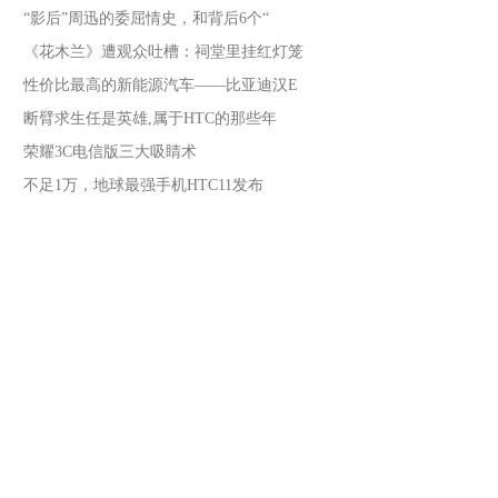
“影后”周迅的委屈情史，和背后6个“
《花木兰》遭观众吐槽：祠堂里挂红灯笼
性价比最高的新能源汽车——比亚迪汉E
断臂求生任是英雄,属于HTC的那些年
荣耀3C电信版三大吸睛术
不足1万，地球最强手机HTC11发布