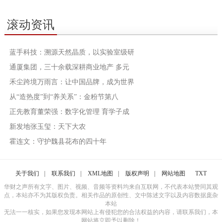
滚动资讯
蓝手科技：溯源天然晶质，以实验室级研
通厦集团，三十余载深耕商业地产 多元
禾尘跨境万雨言：让中国品牌，成为世界
从“造热度”到“养关系”：金粉节第八
正先教育董荣强：数字化管理 育学子成
新发地张玉玺：天下大农
霍连文：守护魏县花布的四十年
关于我们
|
联系我们
|
XML地图
|
版权声明
|
网站地图
TXT
华财之声所有文字、图片、视频、音频等资料均来自互联网，不代表本站赞同其观
点，本站亦不为其版权负责。相关作品的原创性、文中陈述文字以及内容数据庞杂
本站
无法一一核实，如果您发现本网站上有侵犯您的合法权益的内容，请联系我们，本
网站将立即予以删除！