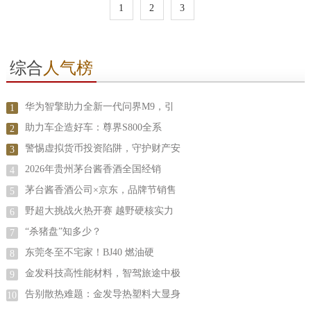
1
2
3
综合
人气榜
华为智擎助力全新一代问界M9，引
1
助力车企造好车：尊界S800全系
2
警惕虚拟货币投资陷阱，守护财产安
3
2026年贵州茅台酱香酒全国经销
4
茅台酱香酒公司×京东，品牌节销售
5
野超大挑战火热开赛 越野硬核实力
6
“杀猪盘”知多少？
7
东莞冬至不宅家！BJ40 燃油硬
8
金发科技高性能材料，智驾旅途中极
9
告别散热难题：金发导热塑料大显身
10