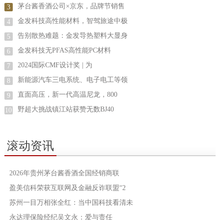
茅台酱香酒公司×京东，品牌节销售
3
金发科技高性能材料，智驾旅途中极
4
告别散热难题：金发导热塑料大显身
5
金发科技无PFAS高性能PC材料
6
2024国际CMF设计奖 | 为
7
新能源汽车三电系统、电子电工等领
8
直面高压，新一代高温尼龙，800
9
野超大挑战镇江站获赞无数BJ40
10
滚动资讯
2026年贵州茅台酱香酒全国经销商联
盈美信科荣获互联网及金融反诈联盟“2
苏州一目万相张全红：当中国科技看清未
永达理保险经纪吴文永：爱与责任