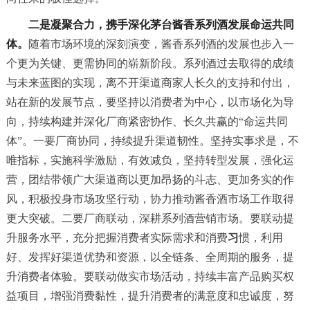
二是凝聚合力，携手深化茅台酱香系列酒发展命运共同
体。
随着市场环境的深刻演变，酱香系列酒的发展也步入一
个更为关键、更需协同的崭新阶段。系列酒过去取得的成绩
与未来蓝图的实现，离不开渠道商家人长久的支持和付出，
站在新的发展节点，要坚持以消费者为中心，以市场化为导
向，持续构建并深化厂商紧密协作、长久共赢的“命运共同
体”。一要厂商协同，持续提升渠道韧性。坚持实事求是，不
唯指标，实施科学激励，有效减负，坚持转型发展，强化运
营，团结带领广大渠道商以更加昂扬的斗志、更加务实的作
风，积极投身市场攻坚行动，协力推动酱香酒市场工作取得
更大突破。二要厂商联动，深耕系列酒营销市场。要联动提
升服务水平，充分把握消费者实际需求和消费
习
惯，利用
好、发挥好渠道优势和资源，以全链条、全周期的服务，提
升消费者体验。要联动做实市场活动，持续丰富产品购买权
益项目，增强消费黏性，提升消费者的满意度和忠诚度，努