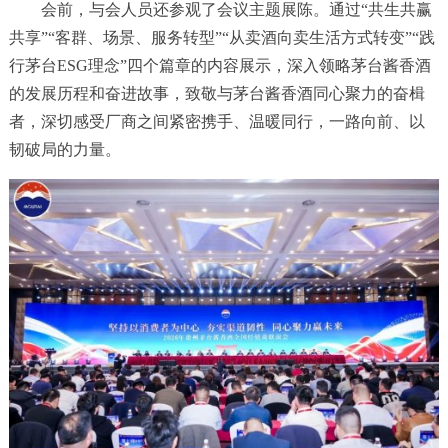
会前，与会人员还参观了会议主题展陈。通过“共生共赢
共享”“客群、场景、服务转型”“从卖酒向卖生活方式转变”“践
行茅台ESG理念”四个篇章的内容展示，深入领略茅台酱香酒
的发展历程和奋进故事，致敬与茅台酱香酒同心聚力的奋楫
者，深切感受厂商之间紧密携手、温暖同行，一路向前、以
韧破局的力量。