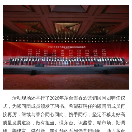
活动现场还举行了2026年茅台酱香酒营销顾问团聘任仪
式，为顾问团成员颁发了聘书。希望获聘任的顾问团成员再
接再厉，继续与茅台同心同向、携手同行，坚定不移走好高
质量发展道路，做有担当、懂茅台、识酱香、精市场、勤调
研、善建言、谋创新、能引领的系列酒营销顾问，助力茅台