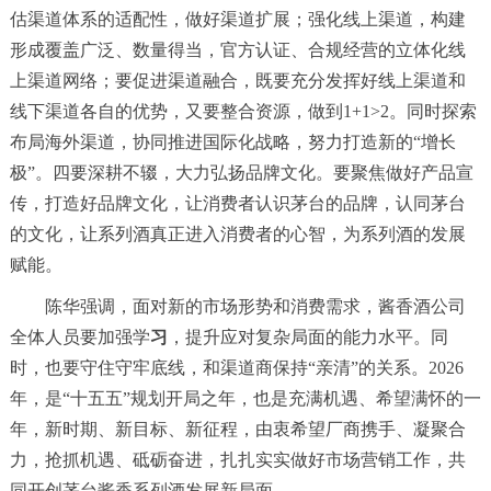
估渠道体系的适配性，做好渠道扩展；强化线上渠道，构建
形成覆盖广泛、数量得当，官方认证、合规经营的立体化线
上渠道网络；要促进渠道融合，既要充分发挥好线上渠道和
线下渠道各自的优势，又要整合资源，做到1+1>2。同时探索
布局海外渠道，协同推进国际化战略，努力打造新的“增长
极”。四要深耕不辍，大力弘扬品牌文化。要聚焦做好产品宣
传，打造好品牌文化，让消费者认识茅台的品牌，认同茅台
的文化，让系列酒真正进入消费者的心智，为系列酒的发展
赋能。
陈华强调，面对新的市场形势和消费需求，酱香酒公司
全体人员要加强学
习
，提升应对复杂局面的能力水平。同
时，也要守住守牢底线，和渠道商保持“亲清”的关系。2026
年，是“十五五”规划开局之年，也是充满机遇、希望满怀的一
年，新时期、新目标、新征程，由衷希望厂商携手、凝聚合
力，抢抓机遇、砥砺奋进，扎扎实实做好市场营销工作，共
同开创茅台酱香系列酒发展新局面。