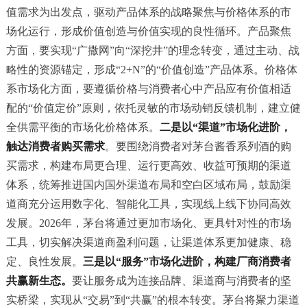
值需求为出发点，驱动产品体系的战略聚焦与价格体系的市
场化运行，形成价值创造与价值实现的良性循环。产品聚焦
方面，要实现“广撒网”向“深挖井”的理念转变，通过主动、战
略性的资源锚定，形成“2+N”的“价值创造”产品体系。价格体
系市场化方面，要遵循价格与消费者心中产品应有价值相适
配的“价值定价”原则，依托灵敏的市场动销反馈机制，建立健
全供需平衡的市场化价格体系。
二是以“渠道”市场化进阶，
触达消费者购买需求
。要围绕消费者对茅台酱香系列酒的购
买需求，构建布局更合理、运行更高效、收益可预期的渠道
体系，统筹推进国内国外渠道布局和空白区域布局，鼓励渠
道商充分运用数字化、智能化工具，实现线上线下协同高效
发展。2026年，茅台将通过更加市场化、更具针对性的市场
工具，切实解决渠道商盈利问题，让渠道体系更加健康、稳
定、良性发展。
三是以“服务”市场化进阶，构建厂商消费者
共赢新生态。
要让服务成为连接品牌、渠道商与消费者的坚
实桥梁，实现从“交易”到“共赢”的根本转变。茅台将聚力渠道