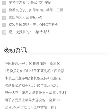
美赞臣发起“为爱战‘疫’·守护
6
摸着良心说，如果华为、苹果、三星
7
卖出4630万台 iPhoneX
8
初次尝试智能手表，OPPO有机会
9
记一次授权的APK渗透测试
10
滚动资讯
中国联通冯毅：5G建设加速，联通5G
3月份捂好你的钱袋子不要乱花！四款颜
小米正式宣布8款老机型支持49元换原
腾讯黑鲨游戏手机3升级屏幕压感3.0
贝仕达克：研发人员薪酬支出垫底，毛利
两千多元用上苹果大屏设备，全新iPa
宝马BMW i4概念车全球首发，将于