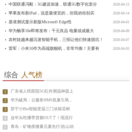
中国联通冯毅：5G建设加速，联通5G数字化室分
2020-04-15
苹果发布新iPad，说是最便宜的，但我劝你别买
2020-04-14
基准测试显示新版Microsoft Edge性
2020-04-01
华为畅享10e即将发布：千元良品 电量或成最大
2020-04-09
农村娃越来越沉迷智能手机，三招让他们快速脱坑！
2020-04-07
雷军：小米10作为高端旗舰机，非常均衡！主要有
2020-04-03
综合
人气榜
广东省人民医院5G红外测温神器上
1
华为破局：云服务HMS筑巢引凤，
2
苏宁小Biu智能变温三门冰箱尝鲜
3
这年头吃播带货都OUT了！现流行
4
青岛：矿物质微量元素先行∣吉山动
5