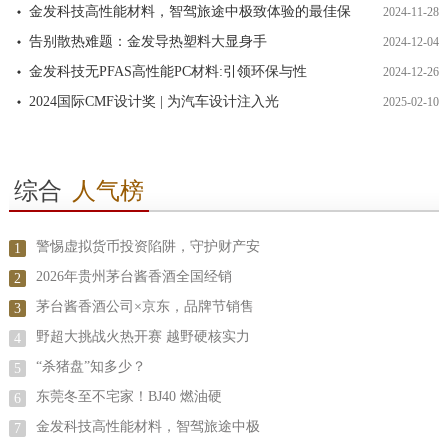
金发科技高性能材料，智驾旅途中极致体验的最佳保
2024-11-28
告别散热难题：金发导热塑料大显身手
2024-12-04
金发科技无PFAS高性能PC材料:引领环保与性
2024-12-26
2024国际CMF设计奖 | 为汽车设计注入光
2025-02-10
综合
人气榜
警惕虚拟货币投资陷阱，守护财产安
1
2026年贵州茅台酱香酒全国经销
2
茅台酱香酒公司×京东，品牌节销售
3
野超大挑战火热开赛 越野硬核实力
4
“杀猪盘”知多少？
5
东莞冬至不宅家！BJ40 燃油硬
6
金发科技高性能材料，智驾旅途中极
7