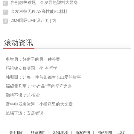
告别散热难题：金发导热塑料大显身
8
金发科技无PFAS高性能PC材料
9
2024国际CMF设计奖 | 为
10
滚动资讯
牟智勇：好房子的另一种答案
玛祖铭立蔡演国：坐·有哲学
韩珊珊：让每一件首饰都生长出爱的故事
福硕孟凡军：“小产品”里的坚守之道
勤耕不辍 此心安处
野牛电器袁汝河：小插座里的大文章
旭强丁涛：安居者说
关于我们
|
联系我们
|
XML地图
|
版权声明
|
网站地图
TXT