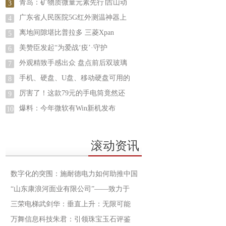
青岛：矿物质微量元素先行∣吉山动
3
广东省人民医院5G红外测温神器上
4
离地间隙堪比普拉多 三菱Xpan
5
美赞臣发起“为爱战‘疫’·守护
6
外观精致手感出众 盘点前后双玻璃
7
手机、硬盘、U盘、移动硬盘可用的
8
厉害了！这款79元的手电筒竟然还
9
爆料：今年微软有Win新机发布
10
滚动资讯
数字化的突围：施耐德电力如何助推中国
“山东康浪河面业有限公司”——致力于
三荣电梯武剑华：垂直上升：无限可能
万舞信息科技朱君：引领珠宝玉石评鉴