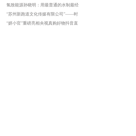
氢致能源孙晓明：用最普通的水制最经
“苏州新跑道文化传媒有限公司”——时
“妍小官”重磅亮相央视真购好物抖音直