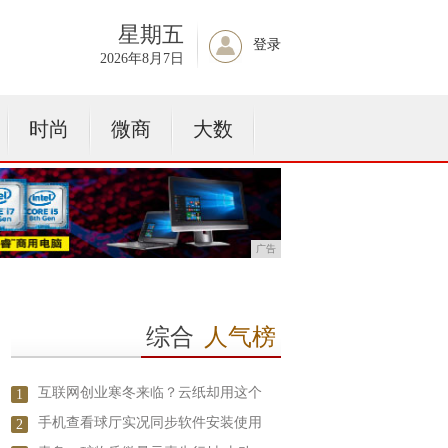
星期五
登录
2026年8月7日
时尚
微商
大数
广告
综合
人气榜
互联网创业寒冬来临？云纸却用这个
1
手机查看球厅实况同步软件安装使用
2