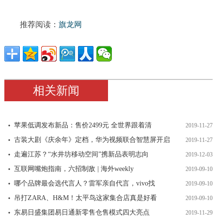
推荐阅读：
旗龙网
相关新闻
苹果低调发布新品：售价2499元 全世界跟着清
2019-11-27
古装大剧《庆余年》定档，华为视频联合智慧屏开启
2019-11-27
走遍江苏？“水井坊移动空间”携新品表明志向
2019-12-03
互联网嘴炮指南，六招制敌 | 海外weekly
2019-09-10
哪个品牌最会选代言人？雷军亲自代言，vivo找
2019-09-10
吊打ZARA、H&M！太平鸟这家集合店真是好看
2019-09-10
东易日盛集团易日通新零售仓售模式四大亮点
2019-11-29