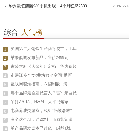
华为最值麒麟980手机出现，4个月狂降2500
2019-12-02
综合
人气榜
英国第二大钢铁生产商将易主，土耳
1
苹果低调发布新品：售价2499元
2
古装大剧《庆余年》定档，华为视频
3
走遍江苏？“水井坊移动空间”携新
4
互联网嘴炮指南，六招制敌 | 海
5
哪个品牌最会选代言人？雷军亲自代
6
吊打ZARA、H&M！太平鸟这家
7
电商养成类游戏，浅析“蚂蚁森林”
8
有个这个AI，游戏刚上市就能知道
9
单产品研发成本已过亿，B站张峰：
10