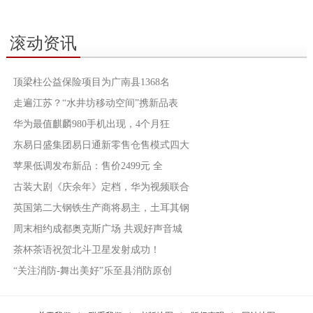
滚动资讯
顶梁柱公益保险项目为广南县1368名
走遍江苏？“水井坊移动空间”携新品表
华为最值麒麟980手机出现，4个月狂
东易日盛集团易日通新零售仓售模式四大
苹果低调发布新品：售价2499元 全
古装大剧《庆余年》定档，华为视频联合
英国第二大钢铁生产商将易主，土耳其钢
周末相约成都奥克斯广场 共观好声音城
茶杯茶语祝贺北斗卫星发射成功！
“关注消防-舞出美好”乐至县消防原创