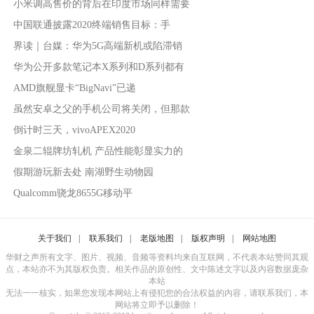
小米调高售价的背后在印度市场同样需要
中国联通披露2020终端销售目标：手
界读｜台媒：华为5G高端新机或陷滞销
华为公开多款笔记本X系列和D系列都有
AMD旗舰显卡“BigNavi”已递
虽然安卓之父的手机公司将关闭，但那款
倒计时三天，vivoAPEX2020
金泉二辊牌坊轧机 产品性能彰显实力的
假期游玩新去处 南湖野生动物园
Qualcomm骁龙8655G移动平
关于我们
|
联系我们
|
老版地图
|
版权声明
|
网站地图
华财之声所有文字、图片、视频、音频等资料均来自互联网，不代表本站赞同其观
点，本站亦不为其版权负责。相关作品的原创性、文中陈述文字以及内容数据庞杂
本站
无法一一核实，如果您发现本网站上有侵犯您的合法权益的内容，请联系我们，本
网站将立即予以删除！