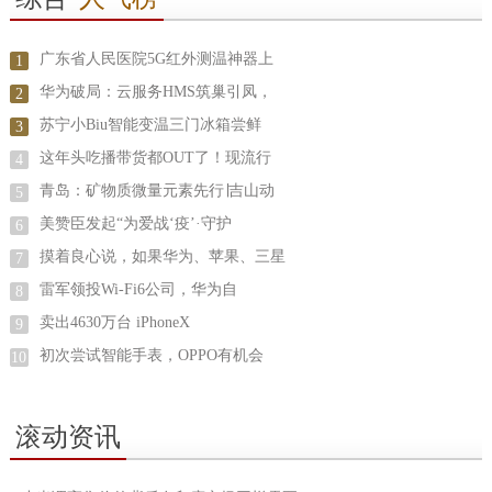
广东省人民医院5G红外测温神器上
1
华为破局：云服务HMS筑巢引凤，
2
苏宁小Biu智能变温三门冰箱尝鲜
3
这年头吃播带货都OUT了！现流行
4
青岛：矿物质微量元素先行∣吉山动
5
美赞臣发起“为爱战‘疫’·守护
6
摸着良心说，如果华为、苹果、三星
7
雷军领投Wi-Fi6公司，华为自
8
卖出4630万台 iPhoneX
9
初次尝试智能手表，OPPO有机会
10
滚动资讯