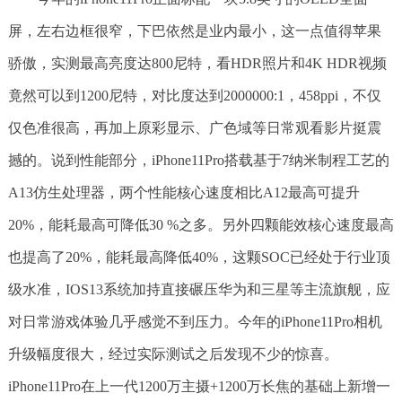
屏，左右边框很窄，下巴依然是业内最小，这一点值得苹果
骄傲，实测最高亮度达800尼特，看HDR照片和4K HDR视频
竟然可以到1200尼特，对比度达到2000000:1，458ppi，不仅
仅色准很高，再加上原彩显示、广色域等日常观看影片挺震
撼的。说到性能部分，iPhone11Pro搭载基于7纳米制程工艺的
A13仿生处理器，两个性能核心速度相比A12最高可提升
20%，能耗最高可降低30 %之多。另外四颗能效核心速度最高
也提高了20%，能耗最高降低40%，这颗SOC已经处于行业顶
级水准，IOS13系统加持直接碾压华为和三星等主流旗舰，应
对日常游戏体验几乎感觉不到压力。今年的iPhone11Pro相机
升级幅度很大，经过实际测试之后发现不少的惊喜。
iPhone11Pro在上一代1200万主摄+1200万长焦的基础上新增一