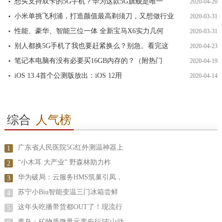
想买支持双卡的5G手机？华为这款5G旗舰是唯一
2020-04-20
小米单挑飞利浦，打造颜值最高剃须刀，又想做行业
2020-03-31
性能、豪华、智能三位一体 全新宝马X6实力几何
2020-03-31
别人都换5G手机了我也要赶紧换么？别急。看完这
2020-04-23
笔记本电脑有没有必要买16GB内存的？（附热门
2020-04-19
iOS 13.4首个公测版放出：iOS 12用
2020-04-14
综合
人气榜
广东省人民医院5G红外测温神器上
1
“小木耳 大产业” 野森林助力柞
2
华为破局：云服务HMS筑巢引凤，
3
苏宁小Biu智能变温三门冰箱尝鲜
4
这年头吃播带货都OUT了！现流行
5
青岛：矿物质微量元素先行∣吉山动