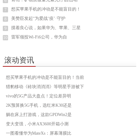
6
想买苹果手机的冲动是不能盲目的！
7
美赞臣发起“为爱战‘疫’·守护
8
摸着良心说，如果华为、苹果、三星
9
雷军领投Wi-Fi6公司，华为自
10
滚动资讯
想买苹果手机的冲动是不能盲目的！当前
猎豹移动《砖块消消消》等明星手游被下
vivo的5G产品大盘点！定位差异明
2K预算换5G手机，选红米K30还是
躺在床上打游戏，这款GPDWin2是
变大变强，小米AX3600开箱小测
一图看懂华为MateXs：屏幕薄膜比