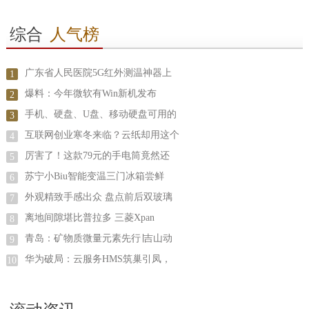
综合
人气榜
广东省人民医院5G红外测温神器上
1
爆料：今年微软有Win新机发布
2
手机、硬盘、U盘、移动硬盘可用的
3
互联网创业寒冬来临？云纸却用这个
4
厉害了！这款79元的手电筒竟然还
5
苏宁小Biu智能变温三门冰箱尝鲜
6
外观精致手感出众 盘点前后双玻璃
7
离地间隙堪比普拉多 三菱Xpan
8
青岛：矿物质微量元素先行∣吉山动
9
华为破局：云服务HMS筑巢引凤，
10