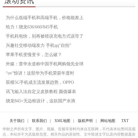
滚动资讯
为什么低端手机和高端手机，价格能差上
给力！骁龙636/660/845手机
手机耗电快，别再被错误充电方式误导了
兴趣社交移动端发力 手机qq“自拍”
苹果手机变慢变卡，怎么破？
外媒：普华永道称中国手机网购领先全球
“ov”惊讶！这部华为手机荣获年度时
双模5G手机成主流发展趋势，OPPO
讯飞输入法自定义皮肤教程 颜值爆表
骁龙845+无边框设计，这款国产水滴
关于我们
|
联系我们
|
XML地图
|
版权声明
|
网站地图
TXT
华财之声所有文字、图片、视频、音频等资料均来自互联网，不代表本站赞同其观
点，本站亦不为其版权负责。相关作品的原创性、文中陈述文字以及内容数据庞杂