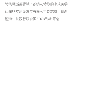
诗昀曦樾姜曹斌：苏绣与诗歌的中式美学
山东联友建设发展有限公司刘志成：创新
灆海生技践行联合国SDGs目标 开创