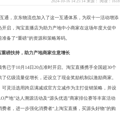
2024-10-16 14:25:14 来源：
阅读：1618
联互通，京东物流也加入了这一互通体系，为双十一活动增添
预热开启，淘宝直播店为助力产地中小商家在这场年度大促中
准备了“重磅”的资源和策略筹码。
店重磅扶持，助力产地商家生意增长
已于10月14日20点准时开启。淘宝直播携手全国超30个
供了亿级流量促增长，还设立了现金奖励机制以激励商家。
，可灵活选用跨店满减或官方立减作为主打促销策略，并设
AO产地”达人溯源活动及“源头优选”商家排位赛等丰富活动
费者，进一步强化消费者“上淘宝直播，买源头好物”的购