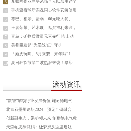
互联网创业寒冬来临？云纸却用这个
3
手机查看球厅实况同步软件安装使用
4
尊巴、相亲、蛋糕、66元吃大餐、
5
王者荣耀、艺术展、逛买福利来袭，
6
青岛：矿物质微量元素先行∣吉山动
7
美赞臣发起“为爱战‘疫’·守护
8
「顽皮玩啤」8月来袭！来华熙LI
9
夏日狂欢节第二波热浪来袭！华熙
10
滚动资讯
“数智”解锁行业发展价值 施耐德电气
北京石墨烯论坛2024，预见产研融合
创新融生态，乘势领未来 施耐德电气数
天灏帕思徐慧娟：让梦想从这里启航