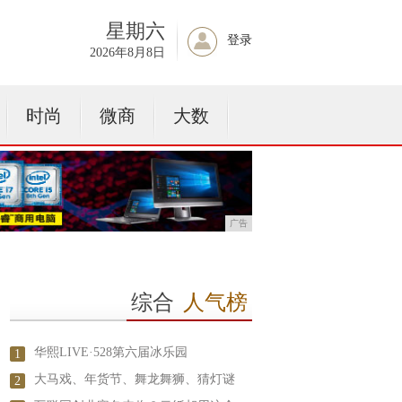
星期六
登录
2026年8月8日
时尚
微商
大数
广告
综合
人气榜
华熙LIVE·528第六届冰乐园
1
大马戏、年货节、舞龙舞狮、猜灯谜
2